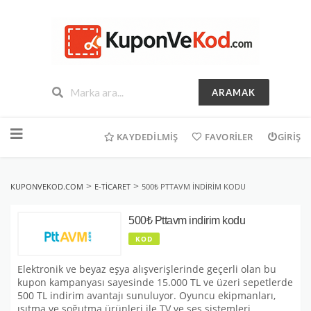
ARAMAK
İçeriğe
geç
KAYDEDILMIŞ
FAVORILER
GIRIŞ
>
>
KUPONVEKOD.COM
E-TICARET
500₺ PTTAVM INDIRIM KODU
500₺ Pttavm indirim kodu
KOD
Elektronik ve beyaz eşya alışverişlerinde geçerli olan bu
kupon kampanyası sayesinde 15.000 TL ve üzeri sepetlerde
500 TL indirim avantajı sunuluyor. Oyuncu ekipmanları,
ısıtma ve soğutma ürünleri ile TV ve ses sistemleri