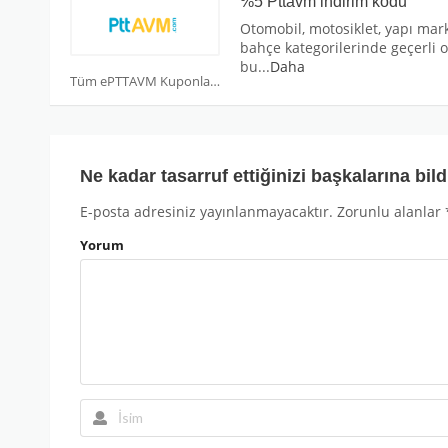
%5 Pttavm indirim kodu
Otomobil, motosiklet, yapı mar
bahçe kategorilerinde geçerli 
bu
...
Daha
Tüm ePTTAVM Kuponları
Ne kadar tasarruf ettiğinizi başkalarına bild
E-posta adresiniz yayınlanmayacaktır.
Zorunlu alanlar
Yorum