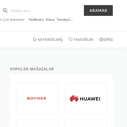
ARAMAK
En Çok Arananlar:
TatilBudur
,
Etstur
,
Trendyol
,...
KAYDEDILMIŞ
FAVORILER
GIRIŞ
POPÜLER MAĞAZALAR