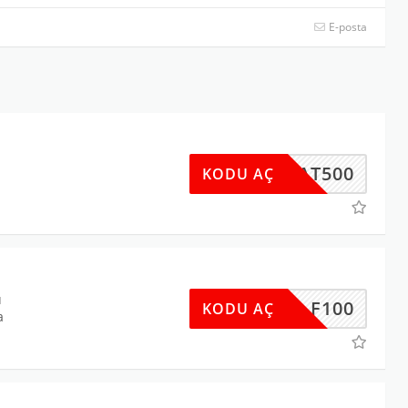
E-posta
IRSAT500
KODU AÇ
u
F100
KODU AÇ
a