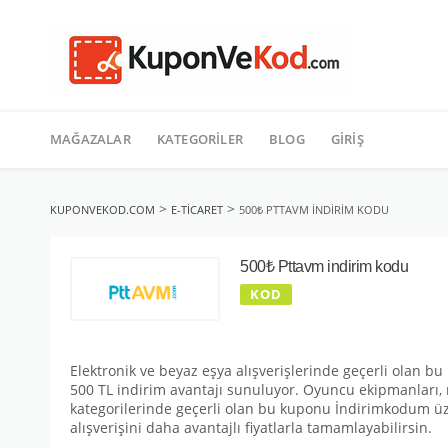
TATIL
İçeriğe
geç
MAĞAZALAR
KATEGORILER
BLOG
GIRIŞ
>
>
KUPONVEKOD.COM
E-TICARET
500₺ PTTAVM INDIRIM KODU
500₺ Pttavm indirim kodu
KOD
Elektronik ve beyaz eşya alışverişlerinde geçerli olan 
500 TL indirim avantajı sunuluyor. Oyuncu ekipmanları, ı
kategorilerinde geçerli olan bu kuponu İndirimkodum üze
alışverişini daha avantajlı fiyatlarla tamamlayabilirsin.