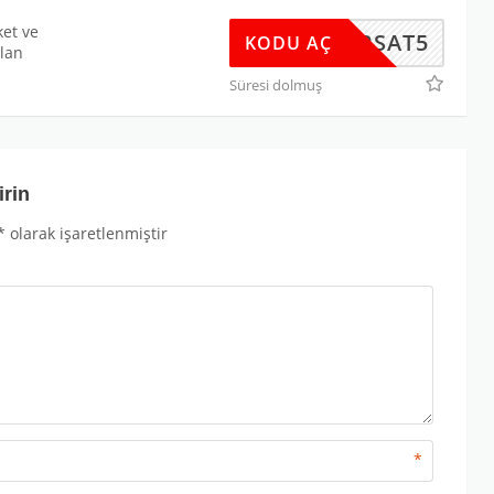
ket ve
FIRSAT5
KODU AÇ
olan
Süresi dolmuş
irin
*
olarak işaretlenmiştir
*