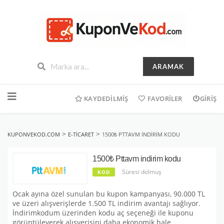
ARAMAK
İçeriğe
geç
KAYDEDILMIŞ
FAVORILER
GIRIŞ
>
>
KUPONVEKOD.COM
E-TICARET
1500₺ PTTAVM INDIRIM KODU
1500₺ Pttavm indirim kodu
Süresi dolmuş
KOD
Ocak ayına özel sunulan bu kupon kampanyası, 90.000 TL
ve üzeri alışverişlerde 1.500 TL indirim avantajı sağlıyor.
İndirimkodum üzerinden kodu aç seçeneği ile kuponu
görüntüleyerek alışverişini daha ekonomik hale