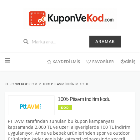
ARAMAK
İçeriğe
geç
KAYDEDILMIŞ
FAVORILER
GIRIŞ
>
KUPONVEKOD.COM
100₺ PTTAVM INDIRIM KODU
100₺ Pttavm indirim kodu
KOD
PTTAVM tarafından sunulan bu kupon kampanyası
kapsamında 2.000 TL ve üzeri alışverişlerde 100 TL indirim
uygulanıyor. Anne ve bebek ürünlerinden spor ve outdoor
ürünlerine kadar geniş bir kategori yelpazesinde geçerli