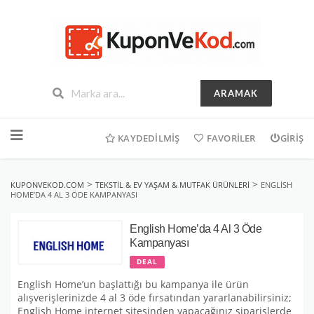
ARAMAK
İçeriğe
geç
KAYDEDILMIŞ
FAVORILER
GIRIŞ
>
>
KUPONVEKOD.COM
TEKSTIL & EV YAŞAM & MUTFAK ÜRÜNLERI
ENGLISH
HOME’DA 4 AL 3 ÖDE KAMPANYASI
English Home’da 4 Al 3 Öde
Kampanyası
DEAL
English Home’un başlattığı bu kampanya ile ürün
alışverişlerinizde 4 al 3 öde fırsatından yararlanabilirsiniz;
English Home internet sitesinden yapacağınız siparişlerde