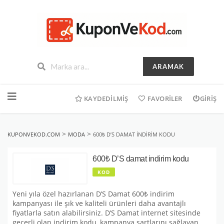
ARAMAK
İçeriğe
geç
KAYDEDILMIŞ
FAVORILER
GIRIŞ
>
>
KUPONVEKOD.COM
MODA
600₺ D’S DAMAT INDIRIM KODU
600₺ D’S damat indirim kodu
KOD
Yeni yıla özel hazırlanan D’S Damat 600₺ indirim
kampanyası ile şık ve kaliteli ürünleri daha avantajlı
fiyatlarla satın alabilirsiniz. D’S Damat internet sitesinde
geçerli olan indirim kodu, kampanya şartlarını sağlayan