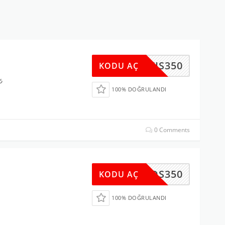
MAYIS350
KODU AÇ
₺
100% DOĞRULANDI
0 Comments
DS350
KODU AÇ
100% DOĞRULANDI