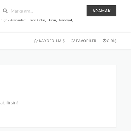
ARAMAK
En Çok Arananlar:
TatilBudur
,
Etstur
,
Trendyol
,...
KAYDEDILMIŞ
FAVORILER
GIRIŞ
bilirsin!