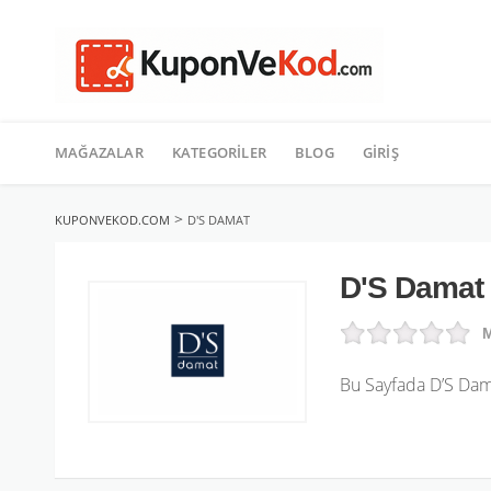
TATIL
İçeriğe
geç
MAĞAZALAR
KATEGORILER
BLOG
GIRIŞ
>
KUPONVEKOD.COM
D'S DAMAT
D'S Damat
M
Bu Sayfada D’S Dam