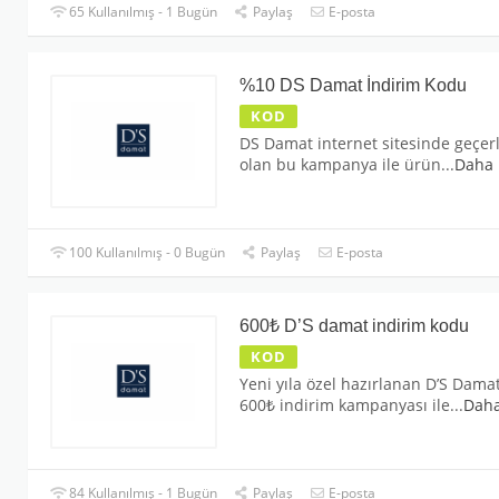
65 Kullanılmış - 1 Bugün
Paylaş
E-posta
%10 DS Damat İndirim Kodu
KOD
DS Damat internet sitesinde geçerl
olan bu kampanya ile ürün
...
Daha
100 Kullanılmış - 0 Bugün
Paylaş
E-posta
600₺ D’S damat indirim kodu
KOD
Yeni yıla özel hazırlanan D’S Dama
600₺ indirim kampanyası ile
...
Dah
84 Kullanılmış - 1 Bugün
Paylaş
E-posta