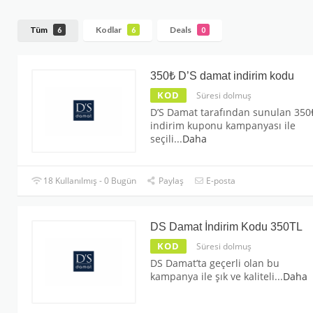
Tüm
Kodlar
Deals
6
6
0
350₺ D’S damat indirim kodu
KOD
Süresi dolmuş
D’S Damat tarafından sunulan 350
indirim kuponu kampanyası ile
seçili
...
Daha
18 Kullanılmış - 0 Bugün
Paylaş
E-posta
DS Damat İndirim Kodu 350TL
KOD
Süresi dolmuş
DS Damat’ta geçerli olan bu
kampanya ile şık ve kaliteli
...
Daha