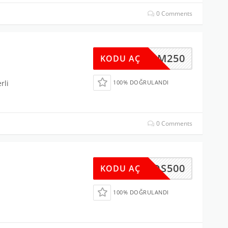
0 Comments
BYRM250
KODU AÇ
rli
100% DOĞRULANDI
0 Comments
DS500
KODU AÇ
100% DOĞRULANDI