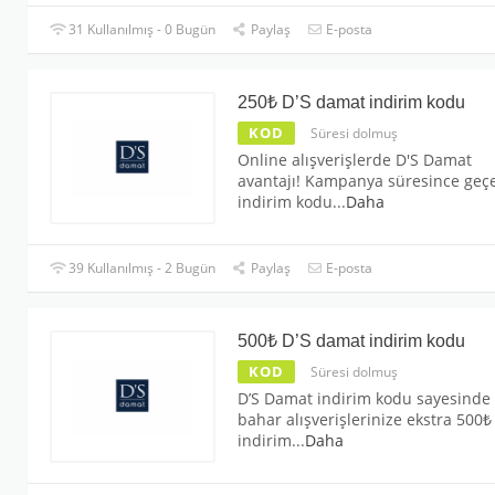
31 Kullanılmış - 0 Bugün
Paylaş
E-posta
250₺ D’S damat indirim kodu
KOD
Süresi dolmuş
Online alışverişlerde D'S Damat
avantajı! Kampanya süresince geçe
indirim kodu
...
Daha
39 Kullanılmış - 2 Bugün
Paylaş
E-posta
500₺ D’S damat indirim kodu
KOD
Süresi dolmuş
D’S Damat indirim kodu sayesinde
bahar alışverişlerinize ekstra 500₺
indirim
...
Daha