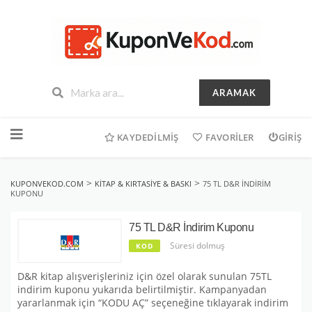
ARAMAK
İçeriğe
geç
KAYDEDILMIŞ
FAVORILER
GIRIŞ
>
>
KUPONVEKOD.COM
KITAP & KIRTASIYE & BASKI
75 TL D&R İNDIRIM
KUPONU
75 TL D&R İndirim Kuponu
Süresi dolmuş
KOD
D&R kitap alışverişleriniz için özel olarak sunulan 75TL
indirim kuponu yukarıda belirtilmiştir. Kampanyadan
yararlanmak için “KODU AÇ” seçeneğine tıklayarak indirim