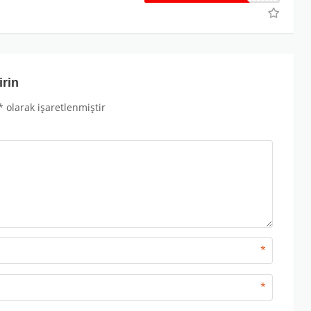
irin
*
olarak işaretlenmiştir
*
*