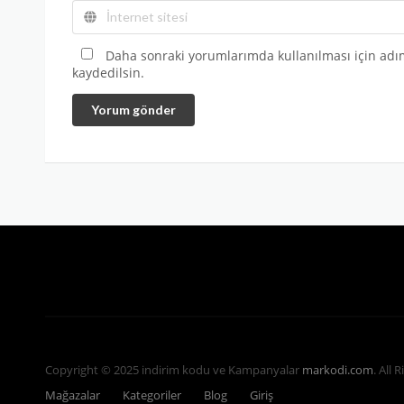
Daha sonraki yorumlarımda kullanılması için adım
kaydedilsin.
Yorum gönder
Copyright © 2025 indirim kodu ve Kampanyalar
markodi.com
. All 
Mağazalar
Kategoriler
Blog
Giriş