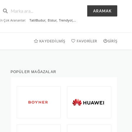
ARAMAK
En Çok Arananlar:
TatilBudur
,
Etstur
,
Trendyol
,...
KAYDEDILMIŞ
FAVORILER
GIRIŞ
POPÜLER MAĞAZALAR