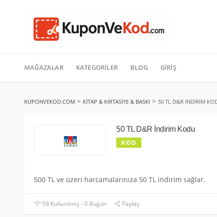
TATIL
İçeriğe
geç
MAĞAZALAR
KATEGORILER
BLOG
GIRIŞ
>
>
KUPONVEKOD.COM
KITAP & KIRTASIYE & BASKI
50 TL D&R İNDIRIM KO
50 TL D&R İndirim Kodu
KOD
500 TL ve üzeri harcamalarınıza 50 TL indirim sağlar.
59 Kullanılmış - 0 Bugün
Paylaş