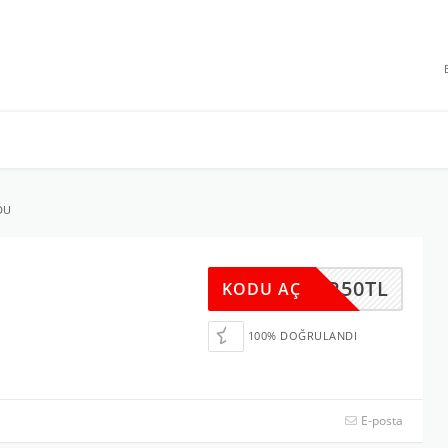
 INDIRIMLERI
DU
DR50TL
KODU AÇ
100% DOĞRULANDI
E-posta