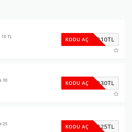
 10 TL
DR10TL
KODU AÇ
a 30
DR30TL
KODU AÇ
a 25
DR25TL
KODU AÇ