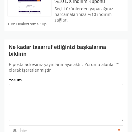
%10 DX İndirim Kuponu
Seçili ürünlerden yapacağınız
harcamalarınıza %10 indirim
sağlar.
Tüm Dealextreme Kuponları
Ne kadar tasarruf ettiğinizi başkalarına
bildirin
E-posta adresiniz yayınlanmayacaktır.
Zorunlu alanlar
*
olarak işaretlenmiştir
Yorum
*