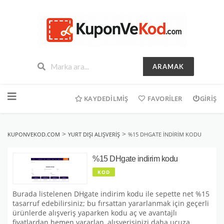
ARAMAK
İçeriğe
geç
KAYDEDILMIŞ
FAVORILER
GIRIŞ
>
>
KUPONVEKOD.COM
YURT DIŞI ALIŞVERIŞ
%15 DHGATE INDIRIM KODU
%15 DHgate indirim kodu
KOD
Burada listelenen DHgate indirim kodu ile sepette net %15
tasarruf edebilirsiniz; bu fırsattan yararlanmak için geçerli
ürünlerde alışveriş yaparken kodu aç ve avantajlı
fiyatlardan hemen yararlan, alışverişinizi daha ucuza