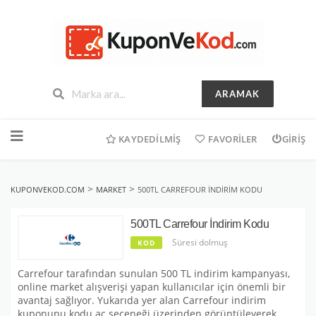
ARAMAK
İçeriğe
geç
KAYDEDILMIŞ
FAVORILER
GIRIŞ
>
>
KUPONVEKOD.COM
MARKET
500TL CARREFOUR İNDIRIM KODU
500TL Carrefour İndirim Kodu
Süresi dolmuş
KOD
Carrefour tarafından sunulan 500 TL indirim kampanyası,
online market alışverişi yapan kullanıcılar için önemli bir
avantaj sağlıyor. Yukarıda yer alan Carrefour indirim
kuponunu kodu aç seçeneği üzerinden görüntüleyerek