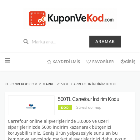
ARAMAK
İçeriğe
geç
KAYDEDILMIŞ
FAVORILER
GIRIŞ
>
>
KUPONVEKOD.COM
MARKET
500TL CARREFOUR İNDIRIM KODU
500TL Carrefour İndirim Kodu
Süresi dolmuş
KOD
Carrefour online alışverişlerinde 3.000₺ ve üzeri
siparişlerinizde 500₺ indirim kazanarak bütçenizi
koruyabilirsiniz. Geniş ürün yelpazesiyle sunulan bu
kampanya sayesinde market alışverişlerinizi daha uygun