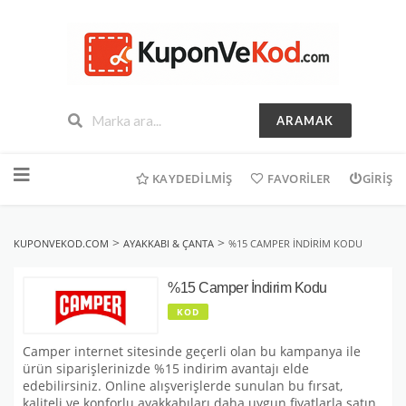
ARAMAK
İçeriğe
geç
KAYDEDILMIŞ
FAVORILER
GIRIŞ
>
>
KUPONVEKOD.COM
AYAKKABI & ÇANTA
%15 CAMPER İNDIRIM KODU
%15 Camper İndirim Kodu
KOD
Camper internet sitesinde geçerli olan bu kampanya ile
ürün siparişlerinizde %15 indirim avantajı elde
edebilirsiniz. Online alışverişlerde sunulan bu fırsat,
kaliteli ve konforlu ayakkabıları daha uygun fiyatlarla satın