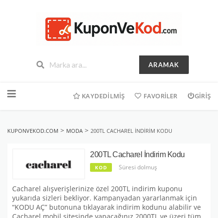
ARAMAK
İçeriğe
geç
KAYDEDILMIŞ
FAVORILER
GIRIŞ
>
>
KUPONVEKOD.COM
MODA
200TL CACHAREL İNDIRIM KODU
200TL Cacharel İndirim Kodu
Süresi dolmuş
KOD
Cacharel alışverişlerinize özel 200TL indirim kuponu
yukarıda sizleri bekliyor. Kampanyadan yararlanmak için
“KODU AÇ” butonuna tıklayarak indirim kodunu alabilir ve
Cacharel mobil sitesinde yapacağınız 2000TL ve üzeri tüm