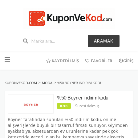
ARAMAK
İçeriğe
geç
KAYDEDILMIŞ
FAVORILER
GIRIŞ
>
>
KUPONVEKOD.COM
MODA
%50 BOYNER INDIRIM KODU
%50 Boyner indirim kodu
Süresi dolmuş
KOD
Boyner tarafından sunulan %50 indirim kodu, online
alışverişlerde büyük bir tasarruf fırsatı sunuyor. Giyimden
ayakkabıya, aksesuardan ev ürünlerine kadar pek çok
kategoride geçerli olan bu kampanya sayesinde alışveriş