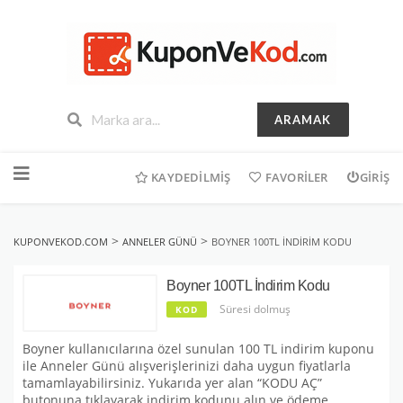
ARAMAK
İçeriğe
geç
KAYDEDILMIŞ
FAVORILER
GIRIŞ
>
>
KUPONVEKOD.COM
ANNELER GÜNÜ
BOYNER 100TL İNDIRIM KODU
Boyner 100TL İndirim Kodu
Süresi dolmuş
KOD
Boyner kullanıcılarına özel sunulan 100 TL indirim kuponu
ile Anneler Günü alışverişlerinizi daha uygun fiyatlarla
tamamlayabilirsiniz. Yukarıda yer alan “KODU AÇ”
butonuna tıklayarak indirim kodunu alın ve ödeme