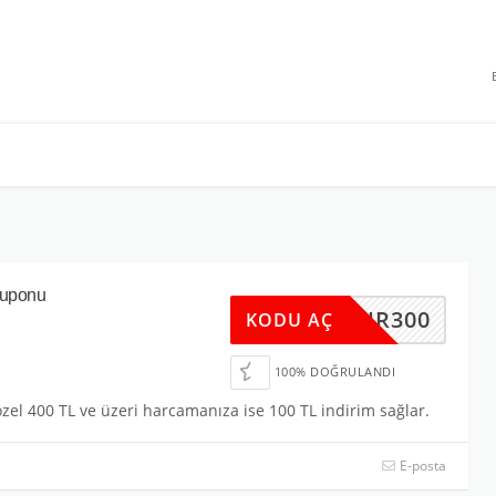
 INDIRIMLERI
Kuponu
BHR300
KODU AÇ
100% DOĞRULANDI
 özel 400 TL ve üzeri harcamanıza ise 100 TL indirim sağlar.
E-posta