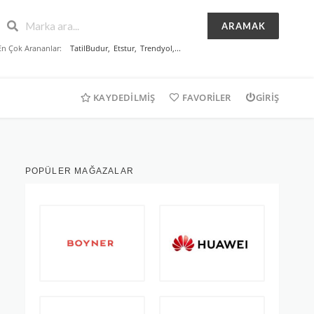
ARAMAK
En Çok Arananlar:
TatilBudur
,
Etstur
,
Trendyol
,...
KAYDEDILMIŞ
FAVORILER
GIRIŞ
POPÜLER MAĞAZALAR