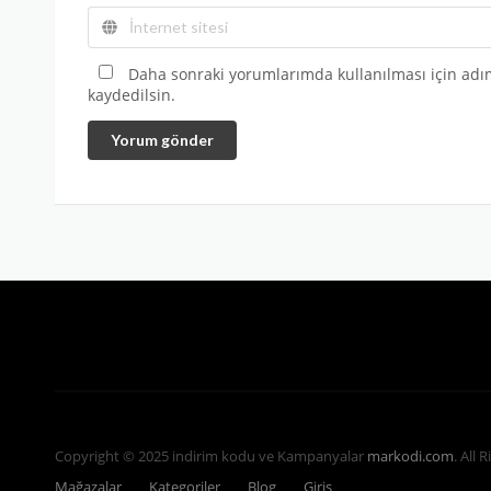
Daha sonraki yorumlarımda kullanılması için adım
kaydedilsin.
Yorum gönder
Copyright © 2025 indirim kodu ve Kampanyalar
markodi.com
. All 
Mağazalar
Kategoriler
Blog
Giriş