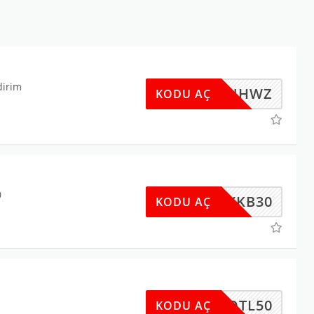
dirim
87BFNHWZ
KODU AÇ
0
AYKB30
KODU AÇ
OTL50
KODU AÇ