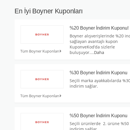
En İyi Boyner Kuponları
%20 Boyner İndirim Kuponu!
Boyner alışverişlerinde %20 in
sağlayan avantajlı kupon
KuponveKod’da sizlerle
Tüm Boyner Kuponları
buluşuyor.
...
Daha
%30 Boyner İndirim Kuponu
Seçili marka ayakkabılarda %3
indirim sağlar.
Tüm Boyner Kuponları
%50 Boyner İndirim Kuponu
Seçili ürünlerde 2. ürüne %50
indirim sağlar.