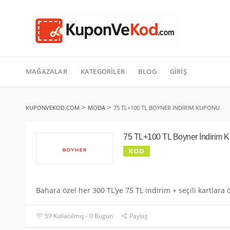
TATIL
İçeriğe
geç
MAĞAZALAR
KATEGORILER
BLOG
GIRIŞ
>
>
KUPONVEKOD.COM
MODA
75 TL+100 TL BOYNER İNDIRIM KUPONU
75 TL+100 TL Boyner İndirim 
KOD
Bahara özel her 300 TL’ye 75 TL indirim + seçili kartlara
59 Kullanılmış - 0 Bugün
Paylaş