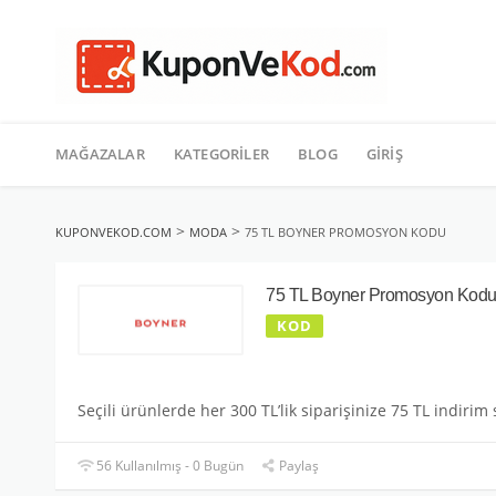
TATIL
İçeriğe
geç
MAĞAZALAR
KATEGORILER
BLOG
GIRIŞ
>
>
KUPONVEKOD.COM
MODA
75 TL BOYNER PROMOSYON KODU
75 TL Boyner Promosyon Kod
KOD
Seçili ürünlerde her 300 TL’lik siparişinize 75 TL indirim 
56 Kullanılmış - 0 Bugün
Paylaş