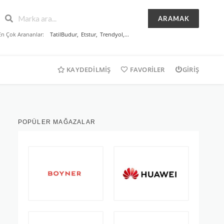
ARAMAK
En Çok Arananlar:
TatilBudur
,
Etstur
,
Trendyol
,...
KAYDEDILMIŞ
FAVORILER
GIRIŞ
POPÜLER MAĞAZALAR