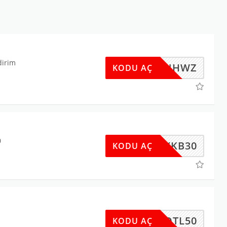
dirim
87BFNHWZ
KODU AÇ
0
AYKB30
KODU AÇ
OTL50
KODU AÇ