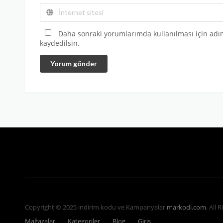
Daha sonraki yorumlarımda kullanılması için adım
kaydedilsin.
Yorum gönder
Copyright © 2025 indirim kodu ve Kampanyalar
markodi.com
. All 
Mağazalar
Kategoriler
Blog
Giriş