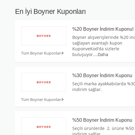
En İyi Boyner Kuponları
%20 Boyner İndirim Kuponu!
Boyner alışverişlerinde %20 in
sağlayan avantajlı kupon
KuponveKod’da sizlerle
Tüm Boyner Kuponları
buluşuyor.
...
Daha
%30 Boyner İndirim Kuponu
Seçili marka ayakkabılarda %3
indirim sağlar.
Tüm Boyner Kuponları
%50 Boyner İndirim Kuponu
Seçili ürünlerde 2. ürüne %50
indirim sağlar.