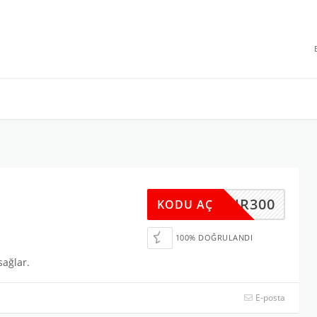
 INDIRIMLERI
u
BHR300
KODU AÇ
100% DOĞRULANDI
sağlar.
E-posta