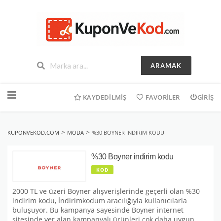
ARAMAK
İçeriğe
geç
KAYDEDILMIŞ
FAVORILER
GIRIŞ
>
>
KUPONVEKOD.COM
MODA
%30 BOYNER INDIRIM KODU
%30 Boyner indirim kodu
KOD
2000 TL ve üzeri Boyner alışverişlerinde geçerli olan %30
indirim kodu, İndirimkodum aracılığıyla kullanıcılarla
buluşuyor. Bu kampanya sayesinde Boyner internet
sitesinde yer alan kampanyalı ürünleri çok daha uygun