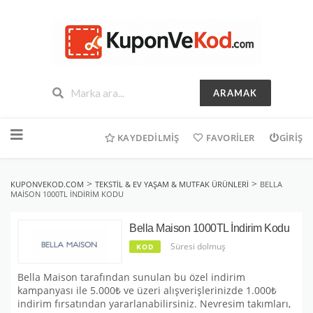
ARAMAK
İçeriğe
geç
KAYDEDILMIŞ
FAVORILER
GIRIŞ
>
>
KUPONVEKOD.COM
TEKSTIL & EV YAŞAM & MUTFAK ÜRÜNLERI
BELLA
MAISON 1000TL İNDIRIM KODU
Bella Maison 1000TL İndirim Kodu
Süresi dolmuş
KOD
Bella Maison tarafından sunulan bu özel indirim
kampanyası ile 5.000₺ ve üzeri alışverişlerinizde 1.000₺
indirim fırsatından yararlanabilirsiniz. Nevresim takımları,