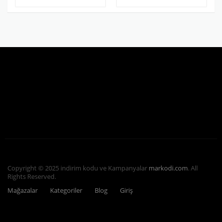
Copyright © 2025 indirim kodu ve Kampanyalar
markodi.com
. All
Rights Reserved.
Mağazalar
Kategoriler
Blog
Giriş