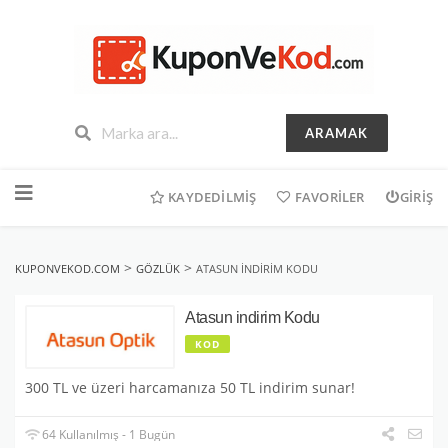
ARAMAK
İçeriğe
geç
KAYDEDILMIŞ
FAVORILER
GIRIŞ
>
>
KUPONVEKOD.COM
GÖZLÜK
ATASUN INDIRIM KODU
Atasun indirim Kodu
KOD
300 TL ve üzeri harcamanıza 50 TL indirim sunar!
64 Kullanılmış - 1 Bugün