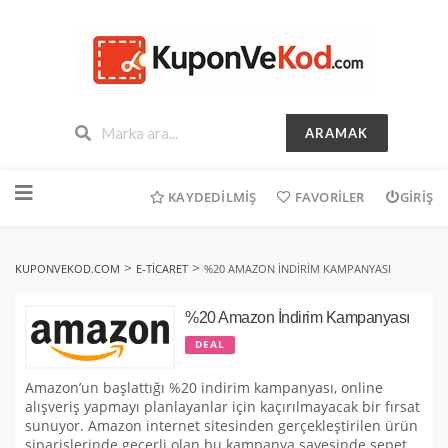
ARAMAK
İçeriğe
geç
KAYDEDILMIŞ
FAVORILER
GIRIŞ
>
>
KUPONVEKOD.COM
E-TICARET
%20 AMAZON İNDIRIM KAMPANYASI
%20 Amazon İndirim Kampanyası
DEAL
Amazon’un başlattığı %20 indirim kampanyası, online
alışveriş yapmayı planlayanlar için kaçırılmayacak bir fırsat
sunuyor. Amazon internet sitesinden gerçekleştirilen ürün
siparişlerinde geçerli olan bu kampanya sayesinde sepet