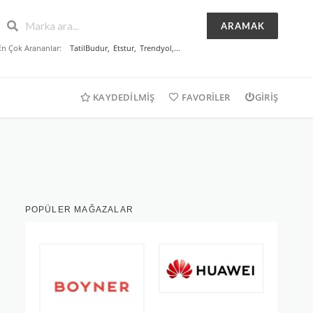
ARAMAK
En Çok Arananlar:
TatilBudur
,
Etstur
,
Trendyol
,...
KAYDEDILMIŞ
FAVORILER
GIRIŞ
POPÜLER MAĞAZALAR