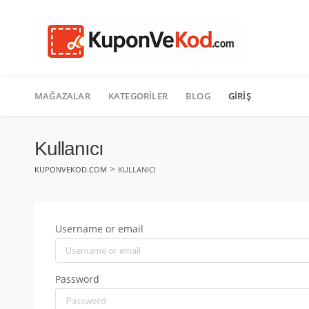
TATIL
İçeriğe
geç
MAĞAZALAR
KATEGORILER
BLOG
GIRIŞ
Kullanıcı
>
KUPONVEKOD.COM
KULLANICI
Username or email
Password