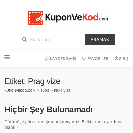
ARAMAK
İçeriğe
geç
KAYDEDILMIŞ
FAVORILER
GIRIŞ
Etiket: Prag vize
>
>
KUPONVEKOD.COM
BLOG
PRAG VIZE
Hiçbir Şey Bulunamadı
Görünüşe göre aradığını bulamıyoruz. Belki arama yardımcı
olabilir.