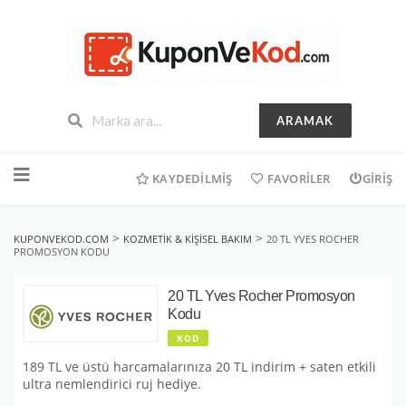
ARAMAK
İçeriğe
geç
KAYDEDILMIŞ
FAVORILER
GIRIŞ
>
>
KUPONVEKOD.COM
KOZMETIK & KIŞISEL BAKIM
20 TL YVES ROCHER
PROMOSYON KODU
20 TL Yves Rocher Promosyon
Kodu
KOD
189 TL ve üstü harcamalarınıza 20 TL indirim + saten etkili
ultra nemlendirici ruj hediye.