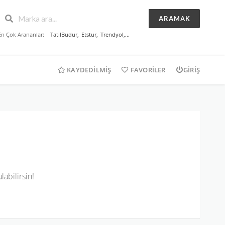
ARAMAK
En Çok Arananlar:
TatilBudur
,
Etstur
,
Trendyol
,...
KAYDEDILMIŞ
FAVORILER
GIRIŞ
abilirsin!