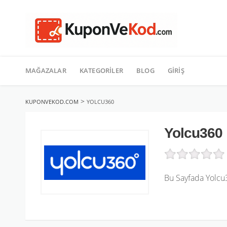
TATIL
İçeriğe
geç
MAĞAZALAR
KATEGORILER
BLOG
GIRIŞ
>
KUPONVEKOD.COM
YOLCU360
Yolcu360
Bu Sayfada Yolcu3