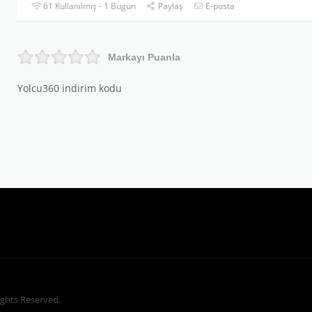
61 Kullanılmış - 1 Bugün
Paylaş
E-posta
Markayı Puanla
Yolcu360 indirim kodu
Rights Reserved.