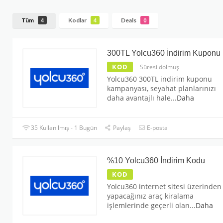
Tüm
Kodlar
Deals
4
4
0
300TL Yolcu360 İndirim Kuponu
KOD
Süresi dolmuş
Yolcu360 300TL indirim kuponu
kampanyası, seyahat planlarınızı
daha avantajlı hale
...
Daha
35 Kullanılmış - 1 Bugün
Paylaş
E-posta
%10 Yolcu360 İndirim Kodu
KOD
Yolcu360 internet sitesi üzerinden
yapacağınız araç kiralama
işlemlerinde geçerli olan
...
Daha