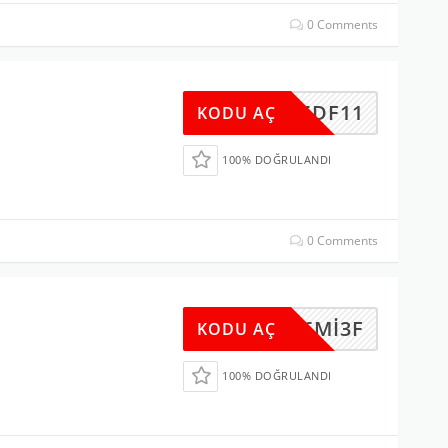
0 Comments
F5DF11
KODU AÇ
100% DOĞRULANDI
0 Comments
D6MI3F
KODU AÇ
100% DOĞRULANDI