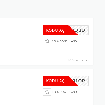
MKDQBD
KODU AÇ
100% DOĞRULANDI
0 Comments
22FX91OR
KODU AÇ
100% DOĞRULANDI