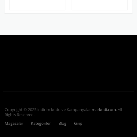
Copyright © 2025 indirim kodu ve Kampanyalar
markodi.com
. All
Rights Reserved.
Mağazalar
Kategoriler
Blog
Giriş