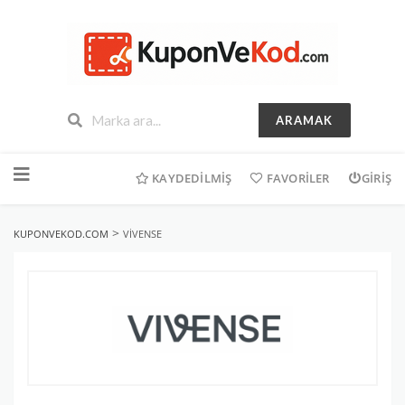
ARAMAK
İçeriğe
geç
KAYDEDILMIŞ
FAVORILER
GIRIŞ
>
KUPONVEKOD.COM
VIVENSE