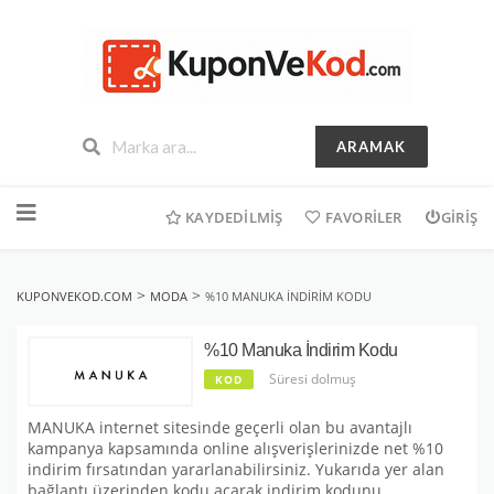
ARAMAK
İçeriğe
geç
KAYDEDILMIŞ
FAVORILER
GIRIŞ
>
>
KUPONVEKOD.COM
MODA
%10 MANUKA İNDIRIM KODU
%10 Manuka İndirim Kodu
Süresi dolmuş
KOD
MANUKA internet sitesinde geçerli olan bu avantajlı
kampanya kapsamında online alışverişlerinizde net %10
indirim fırsatından yararlanabilirsiniz. Yukarıda yer alan
bağlantı üzerinden kodu açarak indirim kodunu