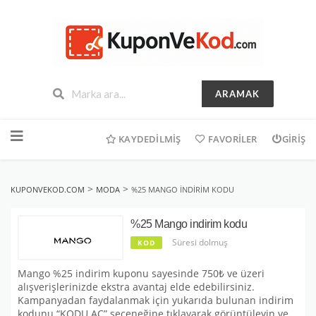
ARAMAK
İçeriğe
geç
KAYDEDILMIŞ
FAVORILER
GIRIŞ
>
>
KUPONVEKOD.COM
MODA
%25 MANGO INDIRIM KODU
%25 Mango indirim kodu
Süresi dolmuş
KOD
Mango %25 indirim kuponu sayesinde 750₺ ve üzeri
alışverişlerinizde ekstra avantaj elde edebilirsiniz.
Kampanyadan faydalanmak için yukarıda bulunan indirim
kodunu “KODU AÇ” seçeneğine tıklayarak görüntüleyin ve