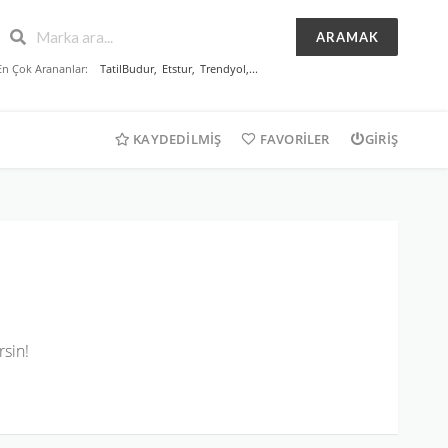
ARAMAK
En Çok Arananlar:
TatilBudur
,
Etstur
,
Trendyol
,...
KAYDEDILMIŞ
FAVORILER
GIRIŞ
rsin!