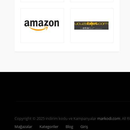
Copyright © 2025 indirim kodu ve Kampanyalar
markodi.com
. All 
Mağazalar
Kategoriler
Blog
Giriş