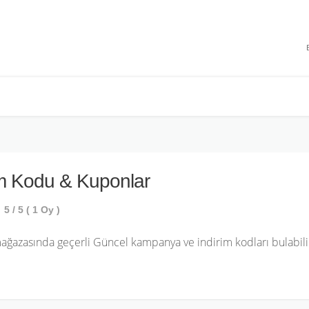
 INDIRIMLERI
im Kodu & Kuponlar
5
/ 5 (
1
Oy )
ğazasında geçerli Güncel kampanya ve indirim kodları bulabili