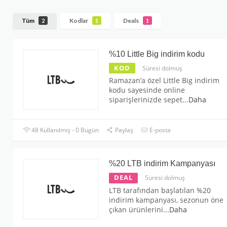
Tüm
Kodlar
Deals
2
1
1
%10 Little Big indirim kodu
KOD
Süresi dolmuş
Ramazan’a özel Little Big indirim
kodu sayesinde online
siparişlerinizde sepet
...
Daha
48 Kullanılmış - 0 Bugün
Paylaş
E-posta
%20 LTB indirim Kampanyası
DEAL
Süresi dolmuş
LTB tarafından başlatılan %20
indirim kampanyası, sezonun öne
çıkan ürünlerini
...
Daha