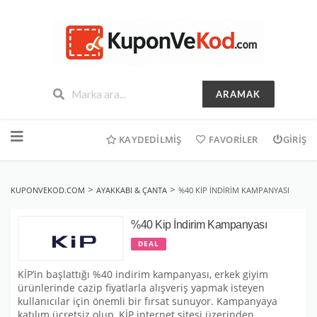
ARAMAK
İçeriğe
geç
KAYDEDILMIŞ
FAVORILER
GIRIŞ
>
>
KUPONVEKOD.COM
AYAKKABI & ÇANTA
%40 KIP İNDIRIM KAMPANYASI
%40 Kip İndirim Kampanyası
DEAL
KİP’in başlattığı %40 indirim kampanyası, erkek giyim
ürünlerinde cazip fiyatlarla alışveriş yapmak isteyen
kullanıcılar için önemli bir fırsat sunuyor. Kampanyaya
katılım ücretsiz olup, KİP internet sitesi üzerinden