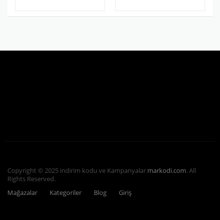
Copyright © 2025 indirim kodu ve Kampanyalar
markodi.com
. All
Rights Reserved.
Mağazalar
Kategoriler
Blog
Giriş