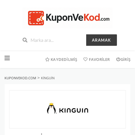
ARAMAK
İçeriğe
geç
KAYDEDILMIŞ
FAVORILER
GIRIŞ
>
KUPONVEKOD.COM
KINGUIN