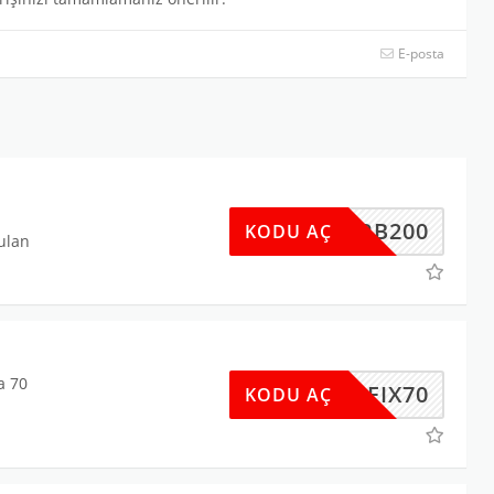
E-posta
u
SPORB200
KODU AÇ
nulan
a 70
IDEFIX70
KODU AÇ