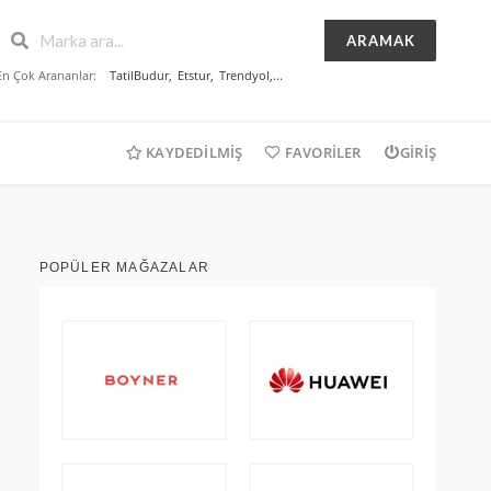
ARAMAK
En Çok Arananlar:
TatilBudur
,
Etstur
,
Trendyol
,...
KAYDEDILMIŞ
FAVORILER
GIRIŞ
POPÜLER MAĞAZALAR