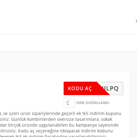
 INDIRIMLERI
WL6IJLPQ
KODU AÇ
100% DOĞRULANDI
L ve üzeri ürün siparişlerinde geçerli ek %5 indirim kuponu
irsiniz. Günlük kombinlerden oversize tasarımlara, sokak
 kadar birçok üründe uygulanabilen bu kampanya sayesinde
ilirsiniz. Kodu aç seçeneğine tıklayarak indirim kodunu
yerek %5 ek indirim fırsatından yararlanabilirsiniz.