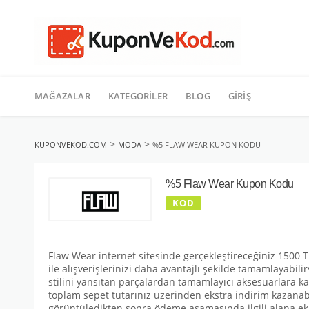
TATIL
İçeriğe
geç
MAĞAZALAR
KATEGORILER
BLOG
GIRIŞ
>
>
KUPONVEKOD.COM
MODA
%5 FLAW WEAR KUPON KODU
%5 Flaw Wear Kupon Kodu
KOD
Flaw Wear internet sitesinde gerçekleştireceğiniz 1500 T
ile alışverişlerinizi daha avantajlı şekilde tamamlayabil
stilini yansıtan parçalardan tamamlayıcı aksesuarlara
toplam sepet tutarınız üzerinden ekstra indirim kazanab
görüntüledikten sonra ödeme aşamasında ilgili alana ekle