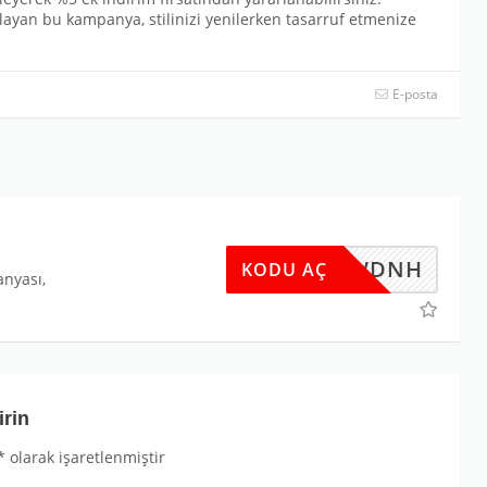
ağlayan bu kampanya, stilinizi yenilerken tasarruf etmenize
E-posta
FLAWDNH
KODU AÇ
anyası,
irin
*
olarak işaretlenmiştir