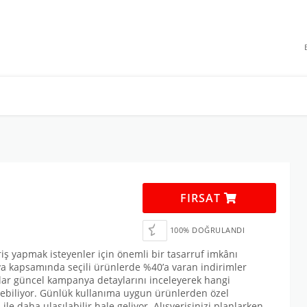
 INDIRIMLERI
FIRSAT
100% DOĞRULANDI
riş yapmak isteyenler için önemli bir tasarruf imkânı
ya kapsamında seçili ürünlerde %40’a varan indirimler
ılar güncel kampanya detaylarını inceleyerek hangi
nebiliyor. Günlük kullanıma uygun ürünlerden özel
 daha ulaşılabilir hale geliyor. Alışverişinizi planlarken