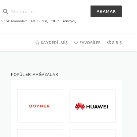
ARAMAK
En Çok Arananlar:
TatilBudur
,
Etstur
,
Trendyol
,...
KAYDEDILMIŞ
FAVORILER
GIRIŞ
POPÜLER MAĞAZALAR