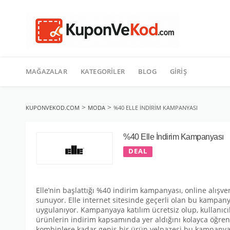
TATIL
İçeriğe
geç
MAĞAZALAR
KATEGORILER
BLOG
GIRIŞ
>
>
KUPONVEKOD.COM
MODA
%40 ELLE İNDIRIM KAMPANYASI
%40 Elle İndirim Kampanyası
DEAL
Elle’nin başlattığı %40 indirim kampanyası, online alışve
sunuyor. Elle internet sitesinde geçerli olan bu kampan
uygulanıyor. Kampanyaya katılım ücretsiz olup, kullanıc
ürünlerin indirim kapsamında yer aldığını kolayca öğre
kombinlere kadar geniş bir ürün yelpazesi bu kampanya ile