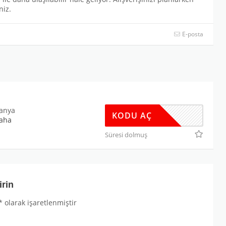
niz.
E-posta
panya
KODU AÇ
aha
Süresi dolmuş
irin
*
olarak işaretlenmiştir