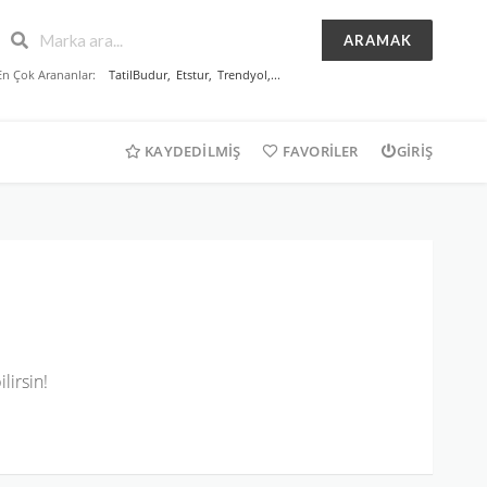
ARAMAK
En Çok Arananlar:
TatilBudur
,
Etstur
,
Trendyol
,...
KAYDEDILMIŞ
FAVORILER
GIRIŞ
lirsin!