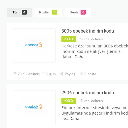
Tüm
Kodlar
Deals
4
4
0
300₺ ebebek indirim kodu
KOD
Süresi dolmuş
Herkese özel sunulan 300₺ ebebek
indirim kodu ile alışverişlerinizi
daha
...
Daha
29 Kullanılmış - 0 Bugün
Paylaş
E-posta
250₺ ebebek indirim kodu
KOD
Süresi dolmuş
Ebebek internet sitesinde veya mo
uygulamasında geçerli indirim ko
ile
...
Daha