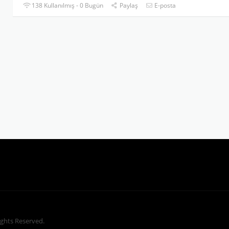
138 Kullanılmış - 0 Bugün
Paylaş
E-posta
Rights Reserved.