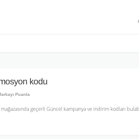
 INDIRIMLERI
omosyon kodu
arkayı Puanla
mağazasında geçerli Güncel kampanya ve indirim kodları bulabi