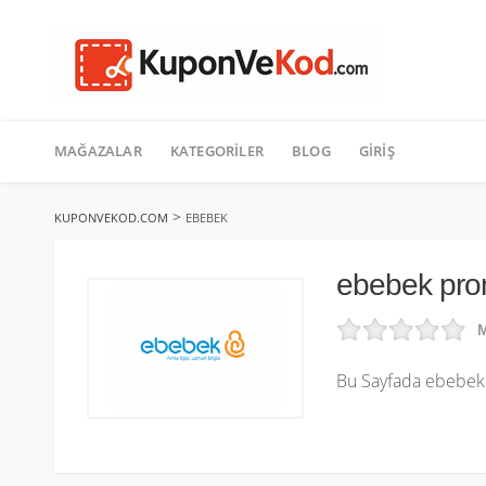
TATIL
İçeriğe
geç
MAĞAZALAR
KATEGORILER
BLOG
GIRIŞ
>
KUPONVEKOD.COM
EBEBEK
ebebek pr
M
Bu Sayfada ebebek 