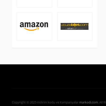
Copyright © 2025 indirim kodu ve Kampanyalar
markodi.com
. All 