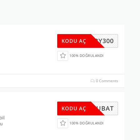
BABY300
KODU AÇ
100% DOĞRULANDI
0 Comments
250SUBAT
KODU AÇ
bil
du
100% DOĞRULANDI