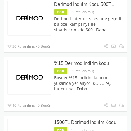
Derimod İndirim Kodu 500TL
Süresi dolmuş
KOD
Derimod internet sitesinde geçerli
bu özel kampanya ile
siparişlerinizde 500
...
Daha
30 Kullanılmış - 0 Bugün
%15 Derimod indirim kodu
Süresi dolmuş
KOD
Boyner %15 indirim kuponu
yukarıda yer alıyor. KODU AÇ
butonuna
...
Daha
40 Kullanılmış - 0 Bugün
1500TL Derimod İndirim Kodu
Süresi dolmuş
KOD