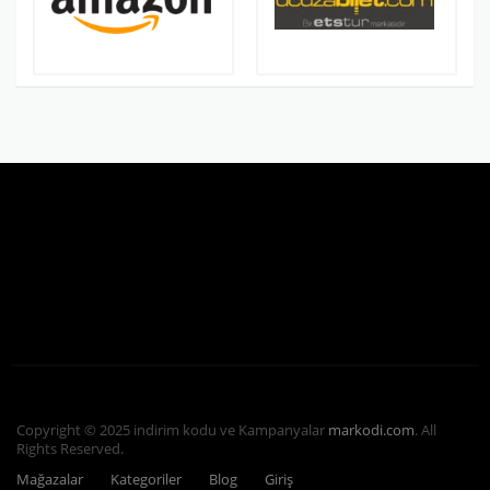
Copyright © 2025 indirim kodu ve Kampanyalar
markodi.com
. All
Rights Reserved.
Mağazalar
Kategoriler
Blog
Giriş