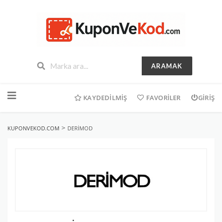
ARAMAK
İçeriğe
geç
KAYDEDILMIŞ
FAVORILER
GIRIŞ
>
KUPONVEKOD.COM
DERIMOD