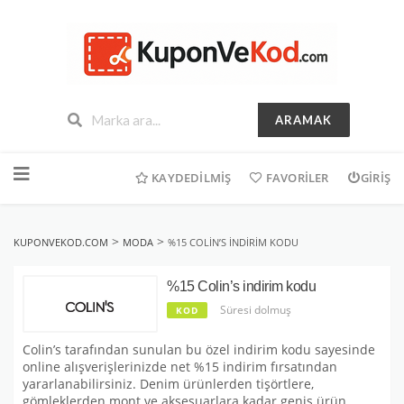
ARAMAK
İçeriğe
geç
KAYDEDILMIŞ
FAVORILER
GIRIŞ
>
>
KUPONVEKOD.COM
MODA
%15 COLIN’S INDIRIM KODU
%15 Colin’s indirim kodu
Süresi dolmuş
KOD
Colin’s tarafından sunulan bu özel indirim kodu sayesinde
online alışverişlerinizde net %15 indirim fırsatından
yararlanabilirsiniz. Denim ürünlerden tişörtlere,
gömleklerden mont ve aksesuarlara kadar geniş ürün