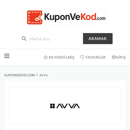
ARAMAK
İçeriğe
geç
KAYDEDILMIŞ
FAVORILER
GIRIŞ
>
KUPONVEKOD.COM
AVVA