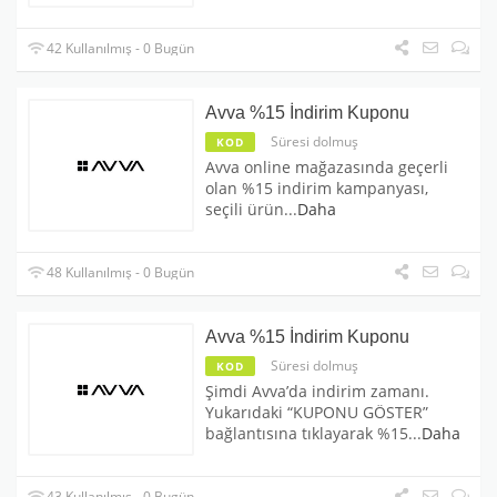
42 Kullanılmış - 0 Bugün
Avva %15 İndirim Kuponu
Süresi dolmuş
KOD
Avva online mağazasında geçerli
olan %15 indirim kampanyası,
seçili ürün
...
Daha
48 Kullanılmış - 0 Bugün
Avva %15 İndirim Kuponu
Süresi dolmuş
KOD
Şimdi Avva’da indirim zamanı.
Yukarıdaki “KUPONU GÖSTER”
bağlantısına tıklayarak %15
...
Daha
43 Kullanılmış - 0 Bugün