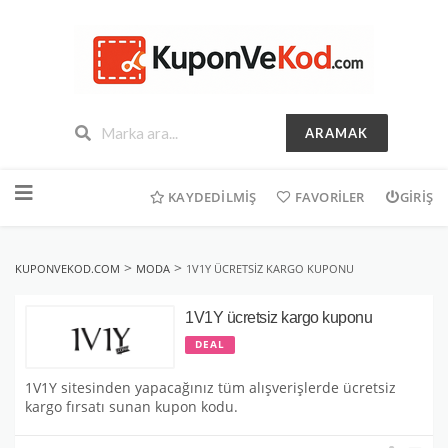
ARAMAK
İçeriğe
geç
KAYDEDILMIŞ
FAVORILER
GIRIŞ
>
>
KUPONVEKOD.COM
MODA
1V1Y ÜCRETSIZ KARGO KUPONU
1V1Y ücretsiz kargo kuponu
DEAL
1V1Y sitesinden yapacağınız tüm alışverişlerde ücretsiz
kargo fırsatı sunan kupon kodu.