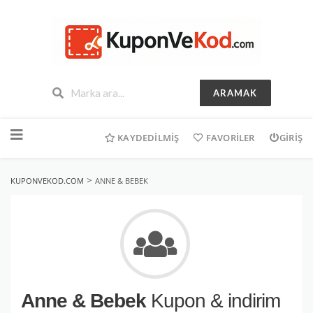
ARAMAK
İçeriğe
geç
KAYDEDILMIŞ
FAVORILER
GIRIŞ
>
KUPONVEKOD.COM
ANNE & BEBEK
Anne & Bebek
Kupon & indirim