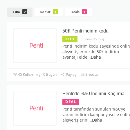
Tüm
Kodlar
Deals
2
1
1
50₺ Penti indirim kodu
KOD
Süresi dolmuş
Penti indirim kodu sayesinde onli
alışverişlerinizde 50₺ indirim
avantajı elde
...
Daha
45 Kullanılmış - 0 Bugün
Paylaş
E-posta
Penti’de %50 İndirimi Kaçırma!
DEAL
Penti tarafından sunulan %50’ye
varan indirim kampanyası ile onli
alışverişlerini
...
Daha