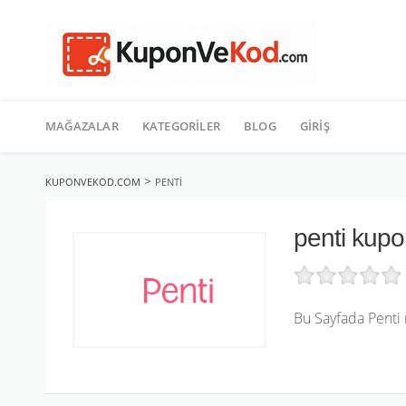
TATIL
İçeriğe
geç
MAĞAZALAR
KATEGORILER
BLOG
GIRIŞ
>
KUPONVEKOD.COM
PENTI
penti kup
Bu Sayfada Penti 