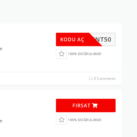
QAFSNT50
KODU AÇ
ne
100% DOĞRULANDI
0 Comments
FIRSAT
100% DOĞRULANDI
ne