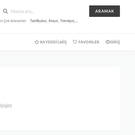
ARAMAK
En Çok Arananlar:
TatilBudur
,
Etstur
,
Trendyol
,...
KAYDEDILMIŞ
FAVORILER
GIRIŞ
irsin!