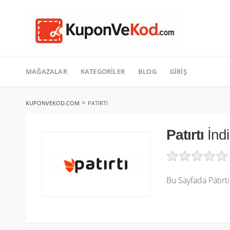
TATIL
İçeriğe
geç
MAĞAZALAR
KATEGORILER
BLOG
GIRIŞ
>
KUPONVEKOD.COM
PATIRTI
Patırtı
İndi
Bu Sayfada Patırt