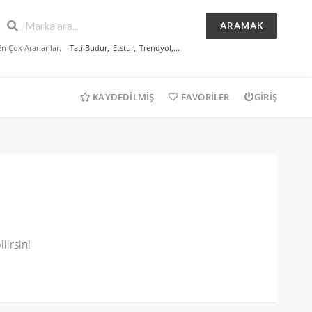
ARAMAK
En Çok Arananlar:
TatilBudur
,
Etstur
,
Trendyol
,...
KAYDEDILMIŞ
FAVORILER
GIRIŞ
lirsin!