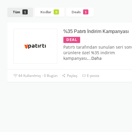
Tüm
Kodlar
Deals
1
0
1
%35 Patırtı İndirim Kampanyası
DEAL
Patırtı tarafından sunulan seri so
ürünlere özel %35 indirim
kampanyası,
...
Daha
44 Kullanılmış - 0 Bugün
Paylaş
E-posta