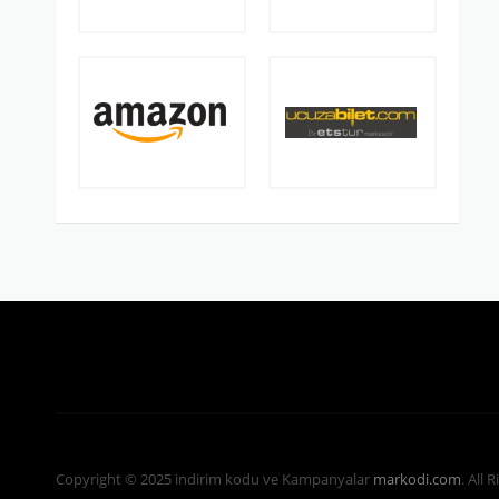
Copyright © 2025 indirim kodu ve Kampanyalar
markodi.com
. All 