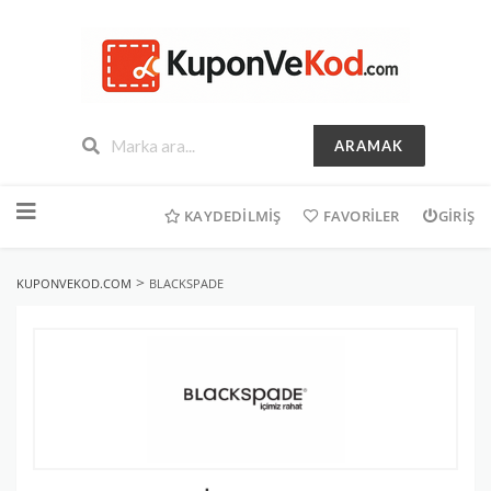
ARAMAK
İçeriğe
geç
KAYDEDILMIŞ
FAVORILER
GIRIŞ
>
KUPONVEKOD.COM
BLACKSPADE