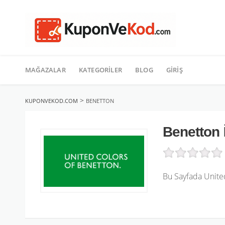
TATIL
İçeriğe
geç
MAĞAZALAR
KATEGORILER
BLOG
GIRIŞ
>
KUPONVEKOD.COM
BENETTON
Benetton
Bu Sayfada United