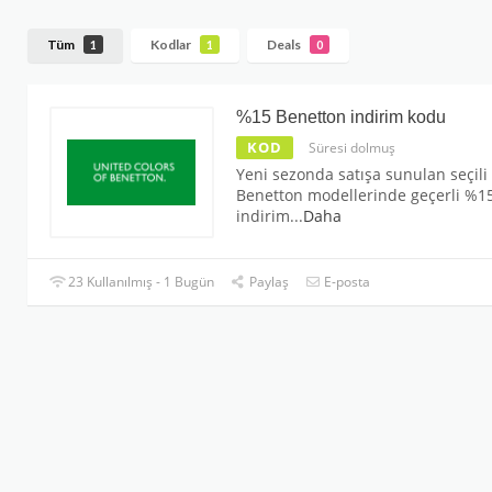
Tüm
Kodlar
Deals
1
1
0
%15 Benetton indirim kodu
KOD
Süresi dolmuş
Yeni sezonda satışa sunulan seçili
Benetton modellerinde geçerli %1
indirim
...
Daha
23 Kullanılmış - 1 Bugün
Paylaş
E-posta