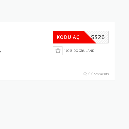
SS26
KODU AÇ
5
100% DOĞRULANDI
0 Comments