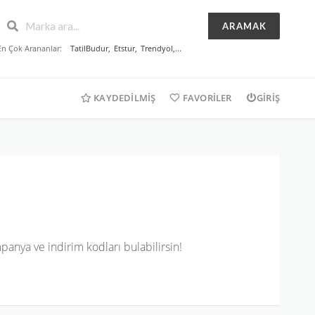
ARAMAK
En Çok Arananlar:
TatilBudur
,
Etstur
,
Trendyol
,...
KAYDEDILMIŞ
FAVORILER
GIRIŞ
anya ve indirim kodları bulabilirsin!