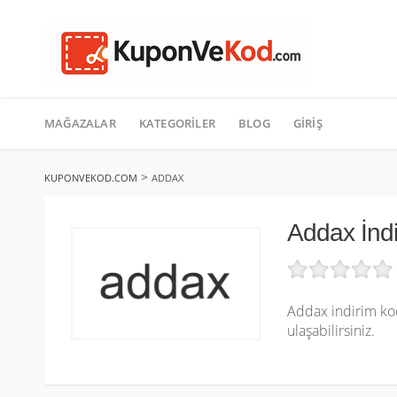
TATIL
İçeriğe
geç
MAĞAZALAR
KATEGORILER
BLOG
GIRIŞ
>
KUPONVEKOD.COM
ADDAX
Addax İnd
Addax indirim ko
ulaşabilirsiniz.