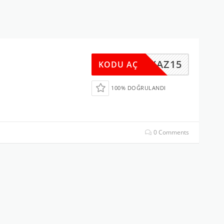
YAZ15
KODU AÇ
100% DOĞRULANDI
0 Comments