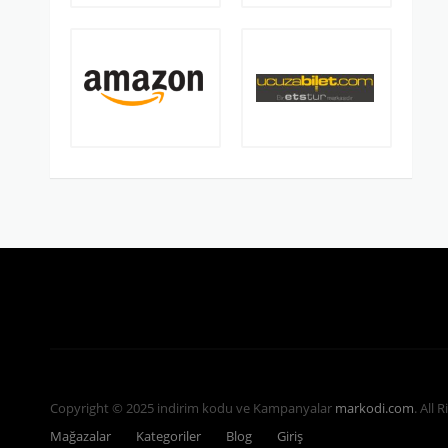
Copyright © 2025 indirim kodu ve Kampanyalar
markodi.com
. All 
Mağazalar
Kategoriler
Blog
Giriş