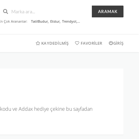
ARAMAK
En Çok Arananlar:
TatilBudur
,
Etstur
,
Trendyol
,...
KAYDEDILMIŞ
FAVORILER
GIRIŞ
 kodu ve Addax hediye çekine bu sayfadan