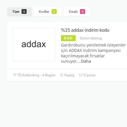
Tüm
Kodlar
Deals
1
1
0
%15 addax indirim kodu
KOD
Süresi dolmuş
Gardırobunu yenilemek isteyenler
için ADDAX indirim kampanyası
kaçırılmayacak fırsatlar
sunuyor.
...
Daha
70 Kullanılmış - 4 Bugün
Paylaş
E-posta