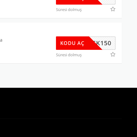
Süresi dolmuş
na
YEMEK150
KODU AÇ
Süresi dolmuş