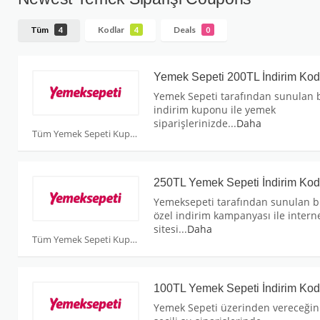
Tüm
Kodlar
Deals
4
4
0
Yemek Sepeti 200TL İndirim Ko
Yemek Sepeti tarafından sunulan 
indirim kuponu ile yemek
siparişlerinizde
...
Daha
Tüm Yemek Sepeti Kuponları
250TL Yemek Sepeti İndirim Ko
Yemeksepeti tarafından sunulan 
özel indirim kampanyası ile intern
sitesi
...
Daha
Tüm Yemek Sepeti Kuponları
100TL Yemek Sepeti İndirim Ko
Yemek Sepeti üzerinden vereceğin