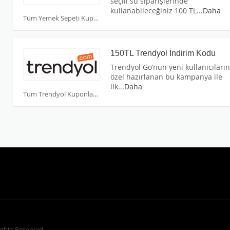
seçili su siparişlerinde
kullanabileceğiniz 100 TL
...
Daha
Tüm Yemek Sepeti Kuponları
150TL Trendyol İndirim Kodu
Trendyol Go’nun yeni kullanıcıları
özel hazırlanan bu kampanya ile
ilk
...
Daha
Tüm Trendyol Kuponları
Rights Reserved.