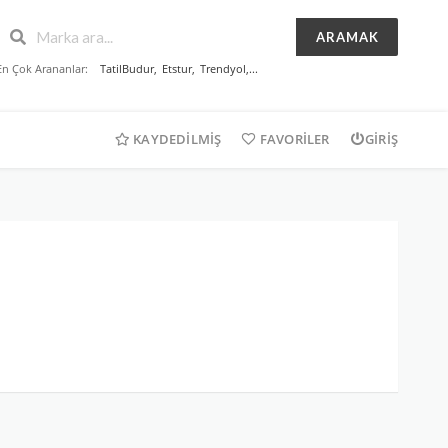
ARAMAK
En Çok Arananlar:
TatilBudur
,
Etstur
,
Trendyol
,...
KAYDEDILMIŞ
FAVORILER
GIRIŞ