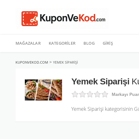
TATIL
İçeriğe
geç
MAĞAZALAR
KATEGORILER
BLOG
GIRIŞ
>
KUPONVEKOD.COM
YEMEK SIPARIŞI
Yemek Siparişi
Ku
Markayı Pua
Yemek Siparişi kategorisinin 