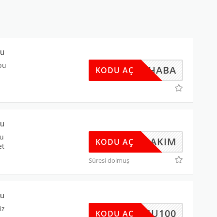
du
bu
MERHABA
KODU AÇ
du
bu
BAKIM
KODU AÇ
et
Süresi dolmuş
du
iz
SU100
KODU AÇ