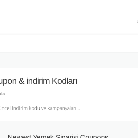
 INDIRIMLERI
pon & indirim Kodları
nla
Güncel indirim kodu ve kampanyaları…
Newest Yemek Siparişi Coupons