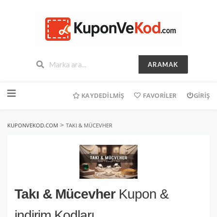
ARAMAK
İçeriğe
geç
KAYDEDILMIŞ
FAVORILER
GIRIŞ
>
KUPONVEKOD.COM
TAKI & MÜCEVHER
Takı & Mücevher
Kupon &
indirim Kodları