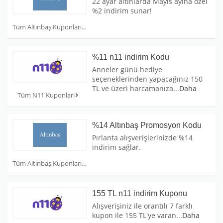
22 ayar altınlarda Mayıs ayına özel
%2 indirim sunar!
Tüm Altınbaş Kuponları
%11 n11 indirim Kodu
Anneler günü hediye
seçeneklerinden yapacağınız 150
TL ve üzeri harcamanıza
...
Daha
Tüm N11 Kuponları
%14 Altınbaş Promosyon Kodu
Pırlanta alışverişlerinizde %14
indirim sağlar.
Tüm Altınbaş Kuponları
155 TL n11 indirim Kuponu
Alışverişiniz ile orantılı 7 farklı
kupon ile 155 TL'ye varan
...
Daha