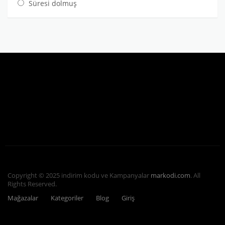
Süresi dolmuş
Copyright © 2025 indirim kodu ve Kampanyalar
markodi.com
. All
Rights Reserved.
Mağazalar
Kategoriler
Blog
Giriş