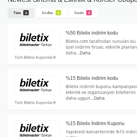
Tüm
Kodlar
Deals
6
6
0
%50 Biletix indirim kodu
Biletix.com tarafından sunulan bu
özel indirim fırsatı, etkinlik planlar
daha
...
Daha
Tüm Biletix Kuponları
%15 Biletix indirim kodu
Biletix indirim kuponu kampanyası
etkinlik ve organizasyon biletlerini
daha uygun
...
Daha
Tüm Biletix Kuponları
%15 Biletix İndirim Kuponu
Yapıkredi konserlerinde %15 indir