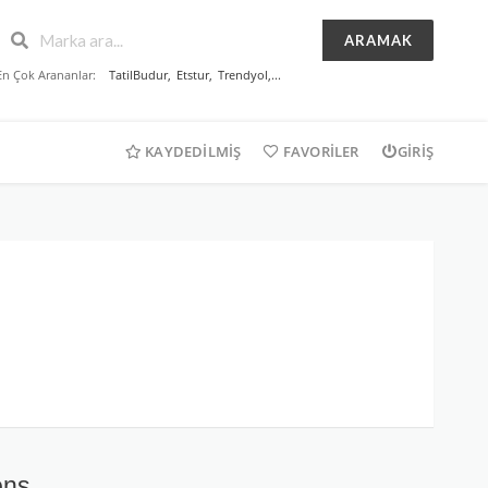
ARAMAK
En Çok Arananlar:
TatilBudur
,
Etstur
,
Trendyol
,...
KAYDEDILMIŞ
FAVORILER
GIRIŞ
ons