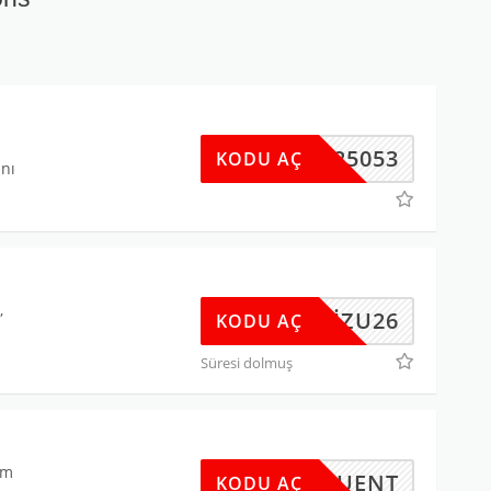
57525053
KODU AÇ
ını
,
ZUBIZU26
KODU AÇ
Süresi dolmuş
im
PIUENT
KODU AÇ