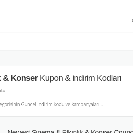
 INDIRIMLERI
k & Konser
Kupon & indirim Kodları
nla
tegorisinin Güncel indirim kodu ve kampanyaları…
Newest Sinema & Etkinlik & Konser Coup