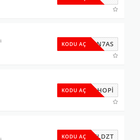
i
HKLN7AS
KODU AÇ
2019HOPI
KODU AÇ
YLDZT
KODU AÇ
i.