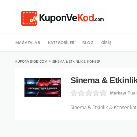
TATIL
İçeriğe
geç
MAĞAZALAR
KATEGORILER
BLOG
GIRIŞ
>
KUPONVEKOD.COM
SINEMA & ETKINLIK & KONSER
Sinema & Etkinli
Markayı Pua
Sinema & Etkinlik & Konser ka